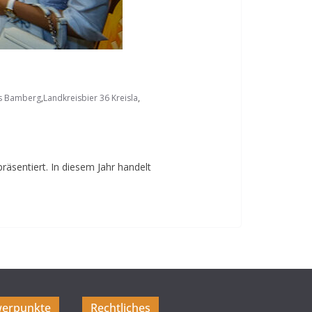
is Bamberg
,
Landkreisbier 36 Kreisla
,
äsentiert. In diesem Jahr handelt
erpunkte
Rechtliches