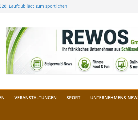
2026: Laufclub lädt zum sportlichen
estival startet auf der
ee aus Bamberg unterstützt die
bald: Das ist heuer geboten
n Schlüsselfeld: Kreuzung ab 3.
EN
VERANSTALTUNGEN
SPORT
UNTERNEHMENS-NEW