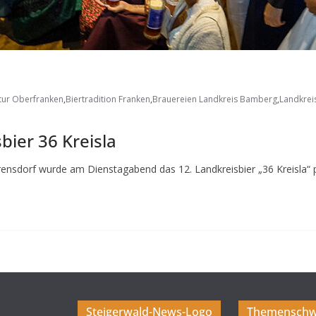
ltur Oberfranken
,
Biertradition Franken
,
Brauereien Landkreis Bamberg
,
Landkre
bier 36 Kreisla
nsdorf wurde am Dienstagabend das 12. Landkreisbier „36 Kreisla“ pr
Steigerwald-News-Logo
Themenschw