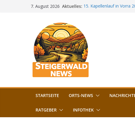
Zum
Aktuelles:
15. Kapellenlauf in Vorra 
7. August 2026
Inhalt
Jubiläum
Bamberg im Blues-Fieber: F
springen
Böhmerwiese
„Bamberger Böhnla“: Kaff
Lebenshilfe
Aschbacher Kerwa startet 
Vollsperrung am Friedhof i
August gesperrt
STARTSEITE
ORTS-NEWS
NACHRICHT
RATGEBER
INFOTHEK