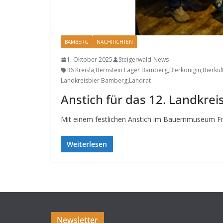
BAMBERG
NACHRICHTEN
1. Oktober 2025
Steigerwald-News
36 Kreisla
,
Bernstein Lager Bamberg
,
Bierkönigin
,
Bierku
Landkreisbier Bamberg
,
Landrat
Anstich für das 12. Landkreis
Mit einem festlichen Anstich im Bauernmuseum Fre
Weiterlesen
Newsletter