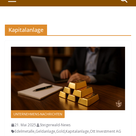
Kapitalanlage
UNTERNEHMENS-NACHRICHTEN
21. Mai 2025
Steigerwald-News
Edelmetalle
,
Geldanlage
,
Gold
,
Kapitalanlage
,
Ott Investment AG