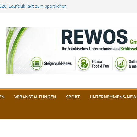
2026: Laufclub lädt zum sportlichen
estival startet auf der
ee aus Bamberg unterstützt die
bald: Das ist heuer geboten
n Schlüsselfeld: Kreuzung ab 3.
EN
VERANSTALTUNGEN
SPORT
UNTERNEHMENS-NEW