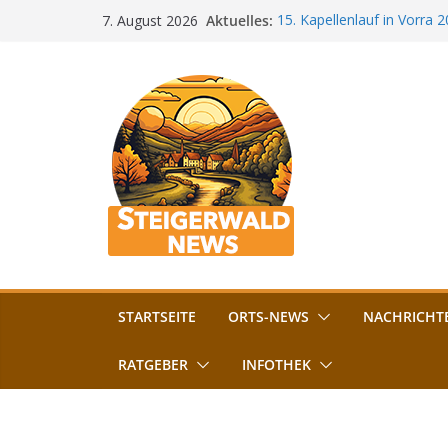
Zum
Aktuelles:
15. Kapellenlauf in Vorra 
7. August 2026
Inhalt
Jubiläum
Bamberg im Blues-Fieber: F
springen
Böhmerwiese
„Bamberger Böhnla“: Kaff
Lebenshilfe
Aschbacher Kerwa startet 
Vollsperrung am Friedhof i
August gesperrt
STARTSEITE
ORTS-NEWS
NACHRICHT
RATGEBER
INFOTHEK