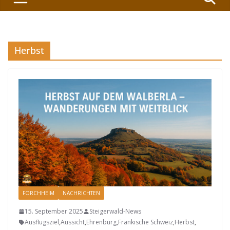
Herbst
FORCHHEIM
NACHRICHTEN
15. September 2025
Steigerwald-News
Ausflugsziel
,
Aussicht
,
Ehrenbürg
,
Fränkische Schweiz
,
Herbst
,