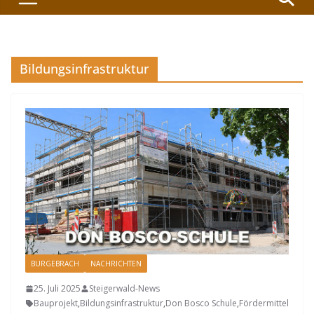
Bildungsinfrastruktur
BURGEBRACH
NACHRICHTEN
25. Juli 2025
Steigerwald-News
Bauprojekt
,
Bildungsinfrastruktur
,
Don Bosco Schule
,
Fördermittel