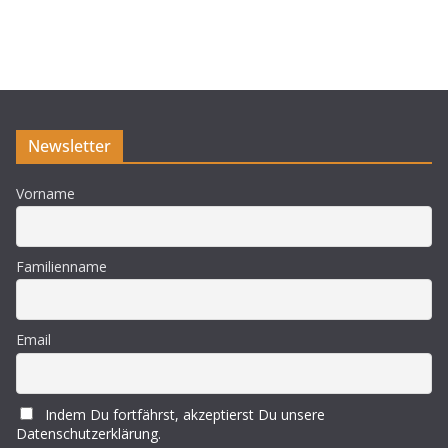
i
n
w
e
i
s
Newsletter
Vorname
Familienname
Email
Indem Du fortfährst, akzeptierst Du unsere
Datenschutzerklärung.