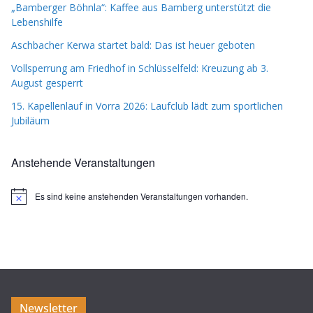
„Bamberger Böhnla“: Kaffee aus Bamberg unterstützt die
Lebenshilfe
Aschbacher Kerwa startet bald: Das ist heuer geboten
Vollsperrung am Friedhof in Schlüsselfeld: Kreuzung ab 3.
August gesperrt
15. Kapellenlauf in Vorra 2026: Laufclub lädt zum sportlichen
Jubiläum
Anstehende Veranstaltungen
Es sind keine anstehenden Veranstaltungen vorhanden.
H
i
n
w
e
i
s
Newsletter