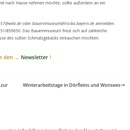
 mit nach Hause nehmen möchte, sollte außerdem an ein
r157@web.de
oder
bauernmuseum@lra-ba.bayern.de
anmelden.
0951/859650. Das Bauernmuseum freut sich auf zahlreiche
isse des süßen Schmalzgebäcks eintauchen möchten.
ne den →
Newsletter
!
 zur
Winterarbeitstage in Dörfleins und Wonsees