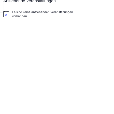
Anstehende Veranstaltungen
Es sind keine anstehenden Veranstaltungen
H
vorhanden.
i
n
w
e
i
s