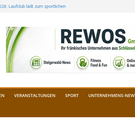
2026: Laufclub lädt zum sportlichen
estival startet auf der
ee aus Bamberg unterstützt die
bald: Das ist heuer geboten
n Schlüsselfeld: Kreuzung ab 3.
EN
VERANSTALTUNGEN
SPORT
UNTERNEHMENS-NEW