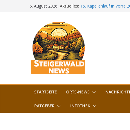
Zum
Aktuelles:
15. Kapellenlauf in Vorra 
6. August 2026
Inhalt
Jubiläum
Bamberg im Blues-Fieber: F
springen
Böhmerwiese
„Bamberger Böhnla“: Kaff
Lebenshilfe
Aschbacher Kerwa startet 
Vollsperrung am Friedhof i
August gesperrt
STARTSEITE
ORTS-NEWS
NACHRICHT
RATGEBER
INFOTHEK