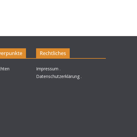
a
t
i
o
erpunkte
Rechtliches
n
chten
Impressum
.
Datenschutzerklärung
.