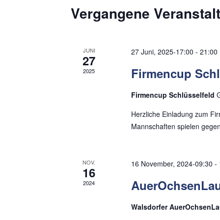
l
t
m
Vergangene Veranstal
ü
w
a
s
ä
s
l
h
JUNI
27 Juni, 2025-17:00
-
21:00
e
27
l
t
Firmencup Schl
l
2025
e
w
u
n
Firmencup Schlüsselfeld
G
o
.
n
r
Herzliche Einladung zum Fir
g
t
Mannschaften spielen gegen
e
e
i
NOV.
16 November, 2024-09:30
-
n
n
16
g
AuerOchsenLauf
2024
S
e
u
Walsdorfer AuerOchsenL
b