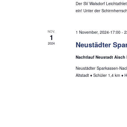
e
c
Der SV Walsdorf Leichtathlet
n
ein! Unter der Schirmherrsch
h
.
S
e
NOV.
1 November, 2024-17:00
-
2
u
1
u
c
Neustädter Spa
2024
h
n
e
Nachtlauf Neustadt Aisch
d
n
Neustädter Sparkassen-Nach
a
A
Altstadt ♦ Schüler 1,4 km ♦ 
c
n
h
V
s
e
i
r
c
a