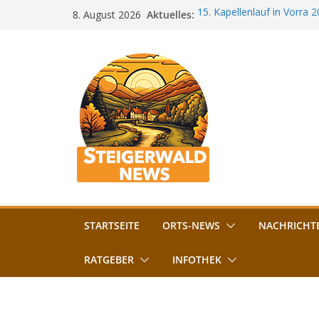
Zum
Aktuelles:
15. Kapellenlauf in Vorra 
8. August 2026
Inhalt
Jubiläum
Bamberg im Blues-Fieber: F
springen
Böhmerwiese
„Bamberger Böhnla“: Kaff
Lebenshilfe
Aschbacher Kerwa startet 
Vollsperrung am Friedhof i
August gesperrt
STARTSEITE
ORTS-NEWS
NACHRICHT
RATGEBER
INFOTHEK