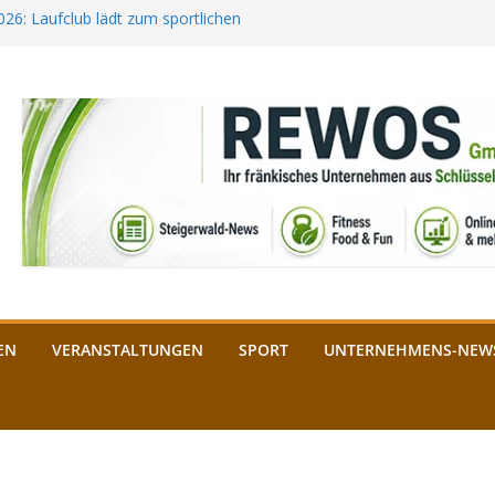
2026: Laufclub lädt zum sportlichen
estival startet auf der
ee aus Bamberg unterstützt die
bald: Das ist heuer geboten
n Schlüsselfeld: Kreuzung ab 3.
EN
VERANSTALTUNGEN
SPORT
UNTERNEHMENS-NEW