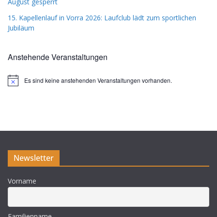
August gesperrt
15. Kapellenlauf in Vorra 2026: Laufclub lädt zum sportlichen
Jubiläum
Anstehende Veranstaltungen
Es sind keine anstehenden Veranstaltungen vorhanden.
H
i
n
w
e
i
s
Newsletter
Vorname
Familienname