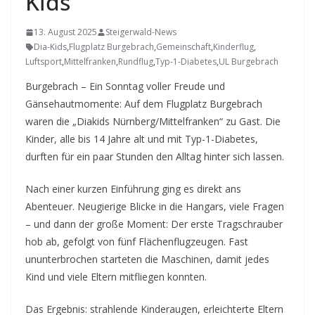
Kids
13. August 2025
Steigerwald-News
Dia-Kids
,
Flugplatz Burgebrach
,
Gemeinschaft
,
Kinderflug
,
Luftsport
,
Mittelfranken
,
Rundflug
,
Typ-1-Diabetes
,
UL Burgebrach
Burgebrach – Ein Sonntag voller Freude und
Gänsehautmomente: Auf dem Flugplatz Burgebrach
waren die „Diakids Nürnberg/Mittelfranken“ zu Gast. Die
Kinder, alle bis 14 Jahre alt und mit Typ-1-Diabetes,
durften für ein paar Stunden den Alltag hinter sich lassen.
Nach einer kurzen Einführung ging es direkt ans
Abenteuer. Neugierige Blicke in die Hangars, viele Fragen
– und dann der große Moment: Der erste Tragschrauber
hob ab, gefolgt von fünf Flächenflugzeugen. Fast
ununterbrochen starteten die Maschinen, damit jedes
Kind und viele Eltern mitfliegen konnten.
Das Ergebnis: strahlende Kinderaugen, erleichterte Eltern