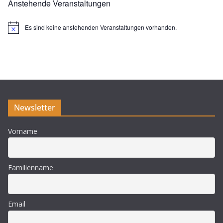
Anstehende Veranstaltungen
Es sind keine anstehenden Veranstaltungen vorhanden.
H
i
n
w
e
i
s
Newsletter
Vorname
Familienname
Email