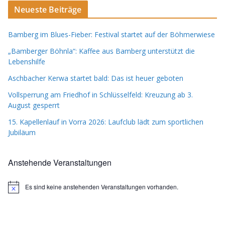
Neueste Beiträge
Bamberg im Blues-Fieber: Festival startet auf der Böhmerwiese
„Bamberger Böhnla“: Kaffee aus Bamberg unterstützt die
Lebenshilfe
Aschbacher Kerwa startet bald: Das ist heuer geboten
Vollsperrung am Friedhof in Schlüsselfeld: Kreuzung ab 3.
August gesperrt
15. Kapellenlauf in Vorra 2026: Laufclub lädt zum sportlichen
Jubiläum
Anstehende Veranstaltungen
Es sind keine anstehenden Veranstaltungen vorhanden.
H
i
n
w
e