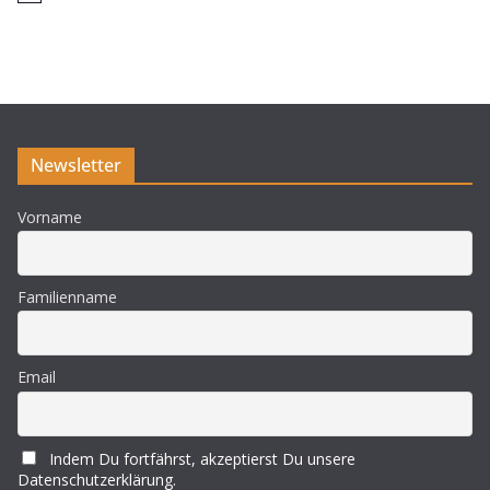
i
n
w
e
i
s
Newsletter
Vorname
Familienname
Email
Indem Du fortfährst, akzeptierst Du unsere
Datenschutzerklärung.