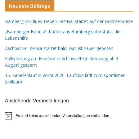
Neueste Beiträge
Bamberg im Blues-Fieber: Festival startet auf der Böhmerwiese
„Bamberger Böhnla“: Kaffee aus Bamberg unterstützt die
Lebenshilfe
Aschbacher Kerwa startet bald: Das ist heuer geboten
Vollsperrung am Friedhof in Schlüsselfeld: Kreuzung ab 3.
August gesperrt
15. Kapellenlauf in Vorra 2026: Laufclub lädt zum sportlichen
Jubiläum
Anstehende Veranstaltungen
Es sind keine anstehenden Veranstaltungen vorhanden.
H
i
n
w
e