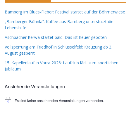
Bamberg im Blues-Fieber: Festival startet auf der Böhmerwiese
„Bamberger Böhnla“: Kaffee aus Bamberg unterstützt die
Lebenshilfe
Aschbacher Kerwa startet bald: Das ist heuer geboten
Vollsperrung am Friedhof in Schlüsselfeld: Kreuzung ab 3.
August gesperrt
15. Kapellenlauf in Vorra 2026: Laufclub lädt zum sportlichen
Jubiläum
Anstehende Veranstaltungen
Es sind keine anstehenden Veranstaltungen vorhanden.
H
i
n
w
e
i
s