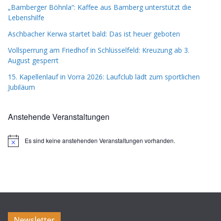
„Bamberger Böhnla“: Kaffee aus Bamberg unterstützt die
Lebenshilfe
Aschbacher Kerwa startet bald: Das ist heuer geboten
Vollsperrung am Friedhof in Schlüsselfeld: Kreuzung ab 3.
August gesperrt
15. Kapellenlauf in Vorra 2026: Laufclub lädt zum sportlichen
Jubiläum
Anstehende Veranstaltungen
Es sind keine anstehenden Veranstaltungen vorhanden.
H
i
n
w
e
i
s
Newsletter