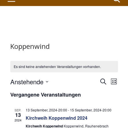
Koppenwind
Es sind keine anstehenden Veranstaltungen vorhanden.
V
V
Anstehende
S
L
u
D
i
e
e
Vergangene Veranstaltungen
c
s
a
h
t
r
r
t
e
e
13 September, 2024-20:00
-
15 September, 2024-20:00
SEP.
u
13
a
a
Kirchweih Koppenwind 2024
2024
m
Kirchweih Koppenwind
Koppenwind, Rauhenebrach