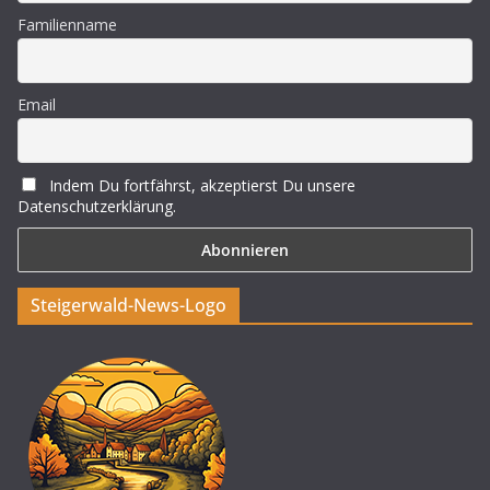
S
s
Familienname
u
i
c
c
Email
h
h
e
t
Indem Du fortfährst, akzeptierst Du unsere
Datenschutzerklärung.
u
e
n
n
Steigerwald-News-Logo
d
-
A
N
n
a
s
v