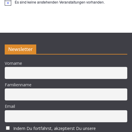
Es sind keine anstehenden Veranstaltungen vorhanden.
H
i
n
w
e
i
s
Newsletter
Vorname
Familienname
Email
Indem Du fortfährst, akzeptierst Du unsere