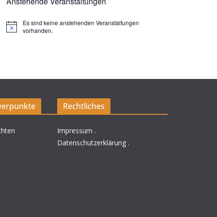
Anstehende Veranstaltungen
Es sind keine anstehenden Veranstaltungen
H
vorhanden.
i
n
w
e
i
s
erpunkte
Rechtliches
chten
Impressum
.
Datenschutzerklärung
.