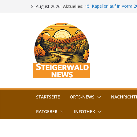
Zum
Aktuelles:
15. Kapellenlauf in Vorra 
8. August 2026
Inhalt
Jubiläum
Bamberg im Blues-Fieber: F
springen
Böhmerwiese
„Bamberger Böhnla“: Kaff
Lebenshilfe
Aschbacher Kerwa startet 
Vollsperrung am Friedhof i
August gesperrt
STARTSEITE
ORTS-NEWS
NACHRICHT
RATGEBER
INFOTHEK