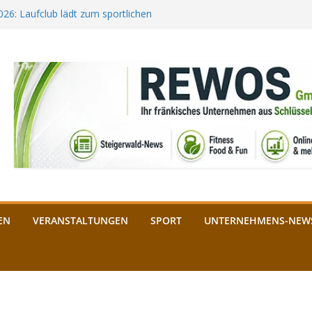
2026: Laufclub lädt zum sportlichen
estival startet auf der
ee aus Bamberg unterstützt die
bald: Das ist heuer geboten
n Schlüsselfeld: Kreuzung ab 3.
EN
VERANSTALTUNGEN
SPORT
UNTERNEHMENS-NEW