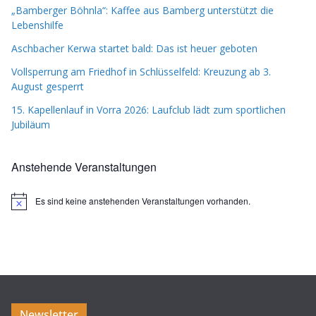
„Bamberger Böhnla“: Kaffee aus Bamberg unterstützt die
Lebenshilfe
Aschbacher Kerwa startet bald: Das ist heuer geboten
Vollsperrung am Friedhof in Schlüsselfeld: Kreuzung ab 3.
August gesperrt
15. Kapellenlauf in Vorra 2026: Laufclub lädt zum sportlichen
Jubiläum
Anstehende Veranstaltungen
Es sind keine anstehenden Veranstaltungen vorhanden.
H
i
n
w
e
i
s
Newsletter