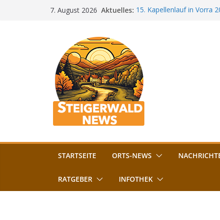
Zum
Aktuelles:
15. Kapellenlauf in Vorra 
7. August 2026
Inhalt
Jubiläum
Bamberg im Blues-Fieber: F
springen
Böhmerwiese
„Bamberger Böhnla“: Kaff
Lebenshilfe
Aschbacher Kerwa startet 
Vollsperrung am Friedhof i
August gesperrt
STARTSEITE
ORTS-NEWS
NACHRICHT
RATGEBER
INFOTHEK