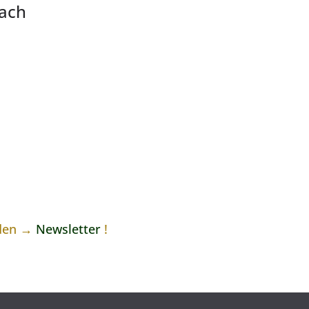
lach
 den →
Newsletter
!