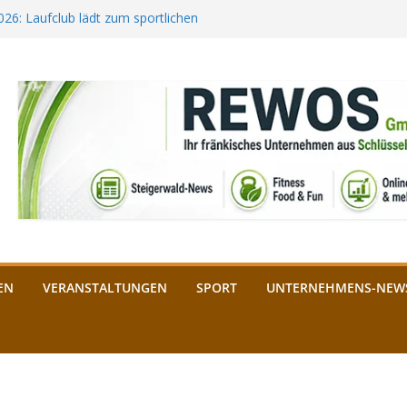
2026: Laufclub lädt zum sportlichen
estival startet auf der
ee aus Bamberg unterstützt die
bald: Das ist heuer geboten
n Schlüsselfeld: Kreuzung ab 3.
EN
VERANSTALTUNGEN
SPORT
UNTERNEHMENS-NEW