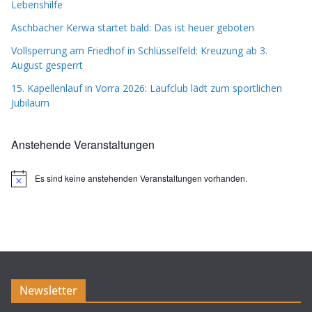
Lebenshilfe
Aschbacher Kerwa startet bald: Das ist heuer geboten
Vollsperrung am Friedhof in Schlüsselfeld: Kreuzung ab 3.
August gesperrt
15. Kapellenlauf in Vorra 2026: Laufclub lädt zum sportlichen
Jubiläum
Anstehende Veranstaltungen
Es sind keine anstehenden Veranstaltungen vorhanden.
H
i
n
w
e
i
s
Newsletter