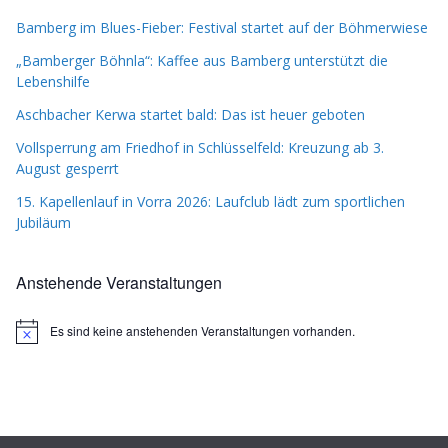
Bamberg im Blues-Fieber: Festival startet auf der Böhmerwiese
„Bamberger Böhnla“: Kaffee aus Bamberg unterstützt die
Lebenshilfe
Aschbacher Kerwa startet bald: Das ist heuer geboten
Vollsperrung am Friedhof in Schlüsselfeld: Kreuzung ab 3.
August gesperrt
15. Kapellenlauf in Vorra 2026: Laufclub lädt zum sportlichen
Jubiläum
Anstehende Veranstaltungen
Es sind keine anstehenden Veranstaltungen vorhanden.
H
i
n
w
e
i
s