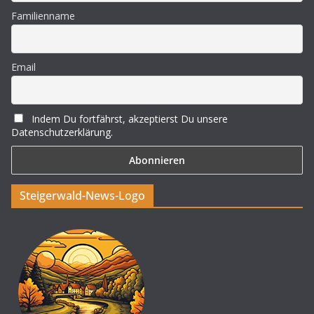
S
s
Familienname
u
i
c
c
Email
h
h
e
t
Indem Du fortfährst, akzeptierst Du unsere
Datenschutzerklärung.
u
e
n
n
Steigerwald-News-Logo
d
-
A
N
n
a
s
v