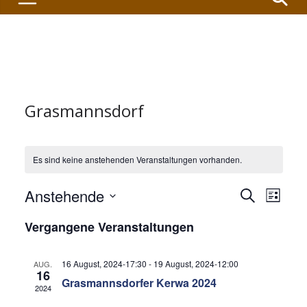
Grasmannsdorf
Es sind keine anstehenden Veranstaltungen vorhanden.
V
V
Anstehende
S
L
u
D
i
e
e
Vergangene Veranstaltungen
c
s
a
h
t
r
r
t
e
e
16 August, 2024-17:30
-
19 August, 2024-12:00
AUG.
u
16
a
a
Grasmannsdorfer Kerwa 2024
2024
m