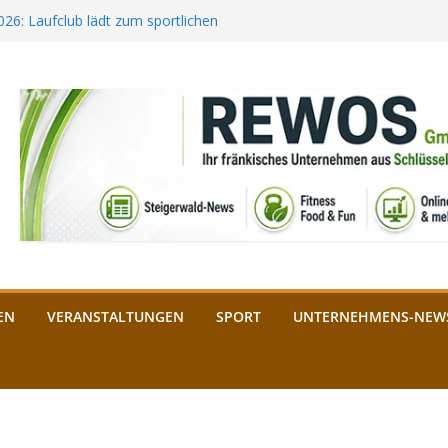
2026: Laufclub lädt zum sportlichen
estival startet auf der
ee aus Bamberg unterstützt die
bald: Das ist heuer geboten
n Schlüsselfeld: Kreuzung ab 3.
EN
VERANSTALTUNGEN
SPORT
UNTERNEHMENS-NEW