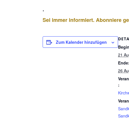
.
Sei immer informiert. Abonniere 
DETA
Zum Kalender hinzufügen
Begi
21 Au
Ende
26 Au
Veran
:
Kirch
Veran
Sand
Sandk