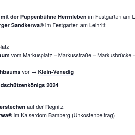
im Festgarten am Le
 mit der Puppenbühne Herrnleben
im Festgarten am Leinritt
erger Sandkerwa®
latz
vom Markusplatz – Markusstraße – Markusbrücke 
baum
vor →
eihbaums
Klein-Venedig
ndschützenkönigs 2024
auf der Regnitz
herstechen
im Kaiserdom Bamberg (Unkostenbeitrag)
erwa®