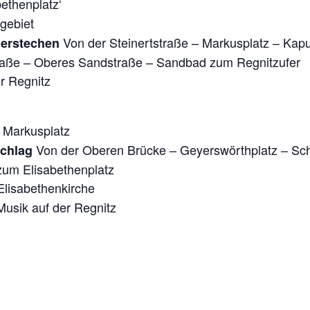
ethenplatz‘
gebiet
Von der Steinertstraße – Markusplatz – Ka
herstechen
traße – Oberes Sandstraße – Sandbad zum Regnitzufer
r Regnitz
 Markusplatz
Von der Oberen Brücke – Geyerswörthplatz – Sc
schlag
zum Elisabethenplatz
 Elisabethenkirche
Musik auf der Regnitz