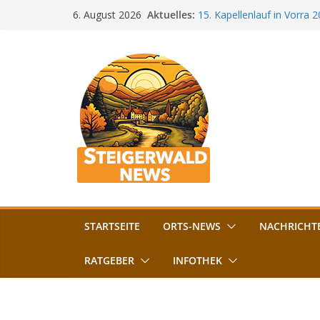
Zum
Aktuelles:
15. Kapellenlauf in Vorra 
6. August 2026
Inhalt
Jubiläum
Bamberg im Blues-Fieber: F
springen
Böhmerwiese
„Bamberger Böhnla“: Kaff
Lebenshilfe
Aschbacher Kerwa startet 
Vollsperrung am Friedhof i
August gesperrt
STARTSEITE
ORTS-NEWS
NACHRICHT
RATGEBER
INFOTHEK