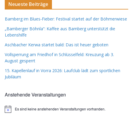
Neueste Beiträge
Bamberg im Blues-Fieber: Festival startet auf der Böhmerwiese
„Bamberger Böhnla“: Kaffee aus Bamberg unterstützt die
Lebenshilfe
Aschbacher Kerwa startet bald: Das ist heuer geboten
Vollsperrung am Friedhof in Schlüsselfeld: Kreuzung ab 3.
August gesperrt
15. Kapellenlauf in Vorra 2026: Laufclub lädt zum sportlichen
Jubiläum
Anstehende Veranstaltungen
Es sind keine anstehenden Veranstaltungen vorhanden.
H
i
n
w
e