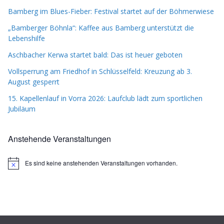
Bamberg im Blues-Fieber: Festival startet auf der Böhmerwiese
„Bamberger Böhnla“: Kaffee aus Bamberg unterstützt die
Lebenshilfe
Aschbacher Kerwa startet bald: Das ist heuer geboten
Vollsperrung am Friedhof in Schlüsselfeld: Kreuzung ab 3.
August gesperrt
15. Kapellenlauf in Vorra 2026: Laufclub lädt zum sportlichen
Jubiläum
Anstehende Veranstaltungen
Es sind keine anstehenden Veranstaltungen vorhanden.
H
i
n
w
e
i
s