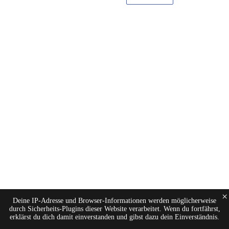
×
Deine IP-Adresse und Browser-Informationen werden möglicherweise
durch Sicherheits-Plugins dieser Website verarbeitet. Wenn du fortfährst,
erklärst du dich damit einverstanden und gibst dazu dein Einverständnis.